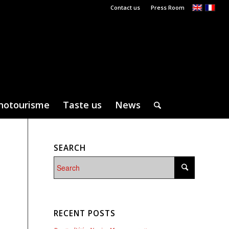
Contact us
Press Room
notourisme
Taste us
News
SEARCH
RECENT POSTS