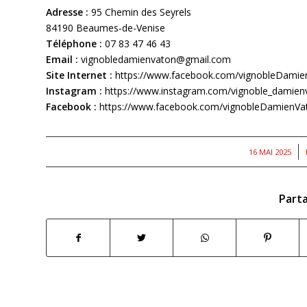
Adresse :
95 Chemin des Seyrels
84190 Beaumes-de-Venise
Téléphone :
07 83 47 46 43
Email :
vignobledamienvaton@gmail.com
Site Internet :
https://www.facebook.com/vignobleDamie
Instagram :
https://www.instagram.com/vignoble_damien
Facebook :
https://www.facebook.com/vignobleDamienVa
/
16 MAI 2025
Parta