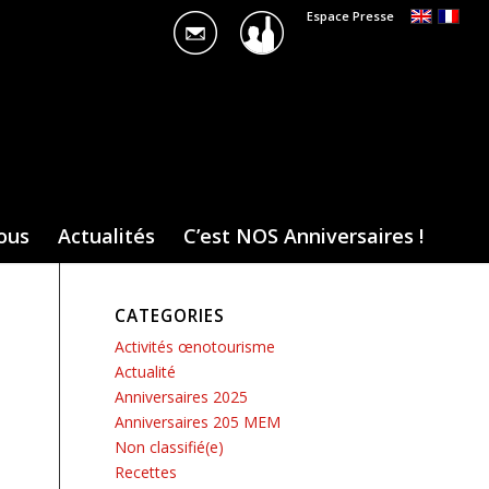
Espace Presse
ous
Actualités
C’est NOS Anniversaires !
CATEGORIES
Activités œnotourisme
Actualité
Anniversaires 2025
Anniversaires 205 MEM
Non classifié(e)
Recettes