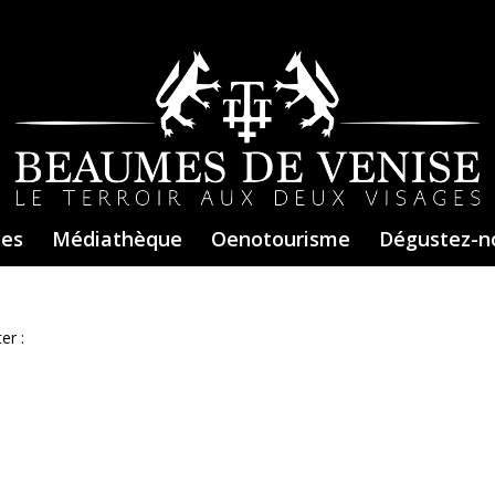
ces
Médiathèque
Oenotourisme
Dégustez-n
er :