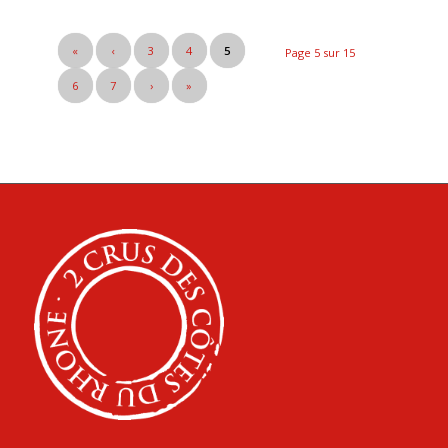
«
‹
3
4
5
Page 5 sur 15
6
7
›
»