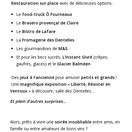
Restauration sur place
avec de délicieuses options :
Le
food-truck Ô Fourneaux
Le
Brasero provençal de Claire
Le
Bistro de Lafare
La
Fromagerie des Dentelles
Les gourmandises de
M&S
Et pour les becs sucrés,
L’Instant Givré
(crêpes,
gaufres, glaces) et le
Glacier Balméen
Des
jeux à l’ancienne
pour amuser
petits et grands
!
️ Une
magnifique exposition
«
Liberté, Résister en
Ventoux
» à découvrir, salle des Dentelles…
Et plein d’autres surprises…
Alors, prêts à vivre une
soirée inoubliable
entre amis, en
famille ou entre amateurs de bons vins ?