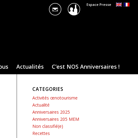
Espace Presse
ous
Actualités
C’est NOS Anniversaires !
CATEGORIES
Activités œnotourisme
Actualité
Anniversaires 2025
Anniversaires 205 MEM
Non classifié(e)
Recettes