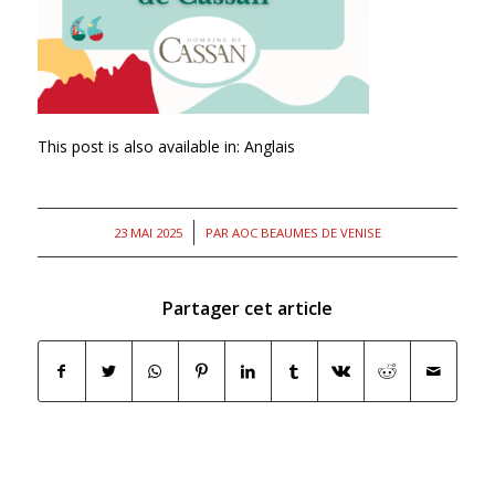
This post is also available in:
Anglais
/
23 MAI 2025
PAR
AOC BEAUMES DE VENISE
Partager cet article