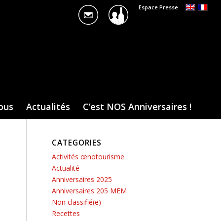
Espace Presse
ous
Actualités
C’est NOS Anniversaires !
CATEGORIES
Activités œnotourisme
Actualité
Anniversaires 2025
Anniversaires 205 MEM
Non classifié(e)
Recettes