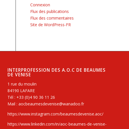
Connexion
Flux des publications
Flux des commentaires
Site de WordPress-FR
INTERPROFESSION DES A.O.C DE BEAUMES
DE VENISE
1 rue du moulin
84190 LAFARE
Tél : +33 (0)4 90 36 11 26
Mail : aocbeaumesdevenise@wanadoo.fr
https://www.instagram.com/beaumesdevenise.aoc/
https://www.linkedin.com/in/aoc-beaumes-de-venise-