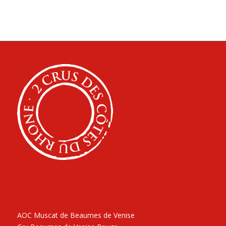
AOC Muscat de Beaumes de Venise