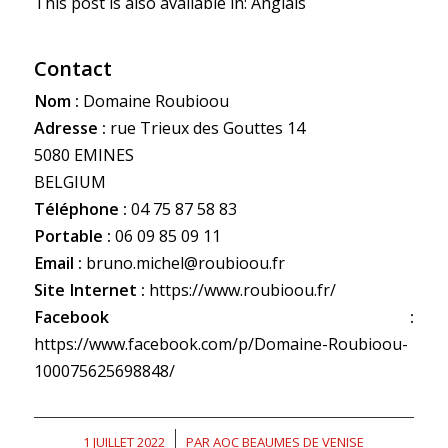
This post is also available in:
Anglais
Contact
Nom :
Domaine Roubioou
Adresse :
rue Trieux des Gouttes 14
5080 EMINES
BELGIUM
Téléphone :
04 75 87 58 83
Portable :
06 09 85 09 11
Email :
bruno.michel@roubioou.fr
Site Internet :
https://www.roubioou.fr/
Facebook :
https://www.facebook.com/p/Domaine-Roubioou-
100075625698848/
1 JUILLET 2022
/
PAR
AOC BEAUMES DE VENISE