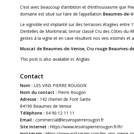
C’est avec beaucoup d’ambition et d’enthousiasme que Pie
domaine est situé sur l’aire de l’appellation
Beaumes-de-V
Le vignoble est implanté sur des terrasses étagées entre 1
Dentelles de Montmirail, terroir classé Cru des Côtes-du-Rh
gestes à la vigne et en cave résultent nos vins estimés et a
Muscat de Beaumes-de-Venise, Cru rouge Beaumes-de
This post is also available in:
Anglais
Contact
Nom :
LES VINS PIERRE ROUGON
Nom du contact :
Pierre Rougon
Adresse :
142 chemin de Font Sante
84190 Beaumes de Venise
Téléphone :
04 90 12 11 11
Email :
commercial@lesvinspierrerougon.fr
Site Internet :
https://www.lesvinspierrerougon.fr/fr/
Instagram :
https://www.instagram.com/les_vins_pierre_r