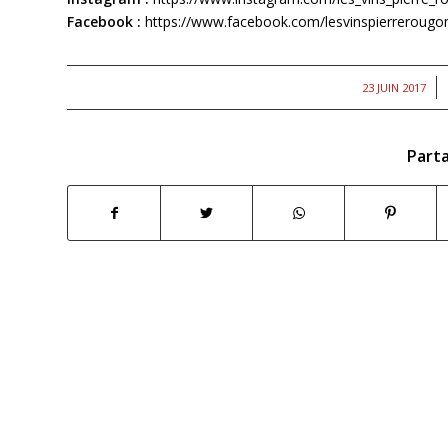
Facebook :
https://www.facebook.com/lesvinspierrerougo
/
23 JUIN 2017
Parta